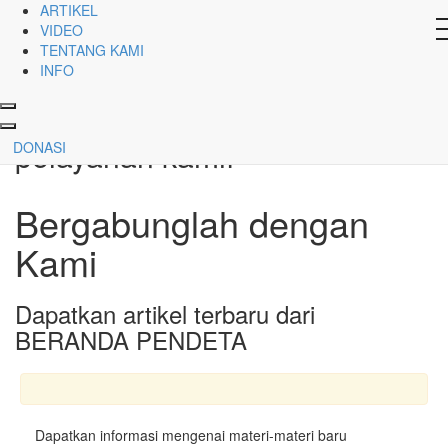
ARTIKEL
Info
VIDEO
TENTANG KAMI
INFO
Sahabat hamba Tuhan,
nantikan info terkini seputar
pelayanan kami!
DONASI
Bergabunglah dengan
Kami
Dapatkan artikel terbaru dari
BERANDA PENDETA
Dapatkan informasi mengenai materi-materi baru