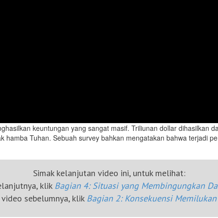
nghasilkan keuntungan yang sangat masif. Triliunan dollar dihasilkan d
ak hamba Tuhan. Sebuah survey bahkan mengatakan bahwa terjadi pe
Simak kelanjutan video ini, untuk melihat:
lanjutnya, klik
Bagian 4: Situasi yang Membingungkan Da
video sebelumnya, klik
Bagian 2: Konsekuensi Memilukan