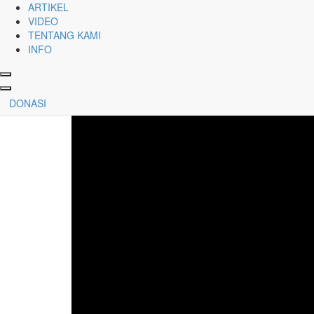
ARTIKEL
Bagian 3: Akar Masalah
VIDEO
Memahami nilai sebagai manusia Allah dan menghidup
TENTANG KAMI
10 Mei 2022
oleh
Tim ODB
INFO
DONASI